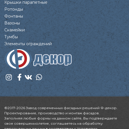
Крышки парапетные
Ротонды
Фонтаны
Вазоны
Скамейки
Тумбы
Элементы ограждений
©2017-2026 Завод современных фасадных решений Ф-декор.
Проектирование, производство и монтаж фасадов.
Заполняя любые формы на данном сайте, Вы подтверждаете
свое совершеннолетие, соглашаетесь на обработку
персональных данных в соответствии с
Условиями.